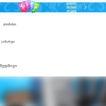
ᲛᲝᲘᲒᲔ
chevron-
10 000
ᲚᲐᲠᲘ
right-
outlined
თიბისი
აიმარტი
hevron-
ight-
utlined
მუდმივი