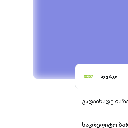
სვუპ.ჯი
გადაიხადე ბარ
საკრედიტო ბა