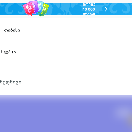
ᲛᲝᲘᲒᲔ
chevron-
10 000
ᲚᲐᲠᲘ
right-
outlined
თიბისი
სვუპ.ჯი
hevron-
ight-
utlined
მუდმივი