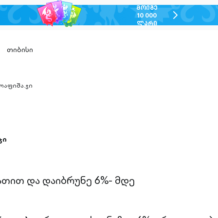
ᲛᲝᲘᲒᲔ
chevron-
10 000
ᲚᲐᲠᲘ
right-
outlined
თიბისი
ოაფიშა.ჯი
n-
ed
ჯი
ათით და დაიბრუნე 6%- მდე