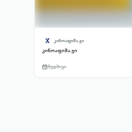
კინოაფიშა.ჯი
კინოაფიშა.ჯი
მუდმივი
calendar-
outlined