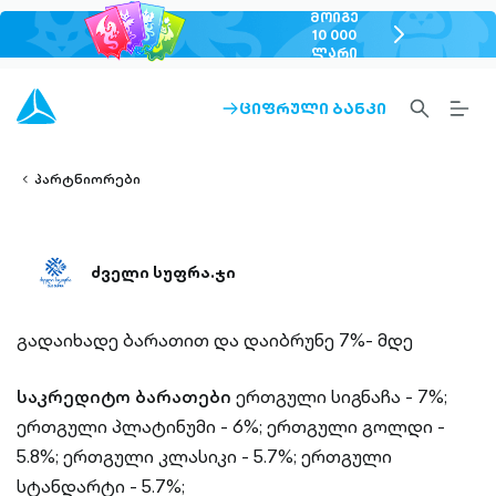
ᲛᲝᲘᲒᲔ
chevron-
10 000
ᲚᲐᲠᲘ
right-
outlined
SEARCH-
BURG
ᲪᲘᲤᲠᲣᲚᲘ ᲑᲐᲜᲙᲘ
ARROW-
lined
OUTLINED
MEN
RIGHT-
ALT
ight-
OUTLINED
OUTL
vron-
პარტნიორები
ძველი სუფრა.ჯი
გადაიხადე ბარათით და დაიბრუნე 7%- მდე
საკრედიტო ბარათები
ერთგული სიგნაჩა - 7%;
ერთგული პლატინუმი - 6%;
ერთგული გოლდი -
5.8%;
ერთგული კლასიკი - 5.7%;
ერთგული
სტანდარტი - 5.7%;