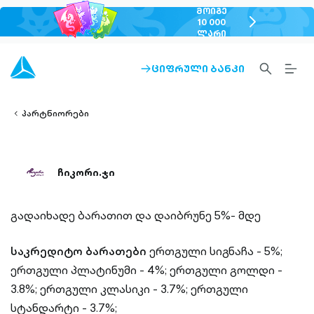
ᲛᲝᲘᲒᲔ
chevron-
10 000
ᲚᲐᲠᲘ
right-
outlined
SEARCH-
BURG
ᲪᲘᲤᲠᲣᲚᲘ ᲑᲐᲜᲙᲘ
ARROW-
lined
OUTLINED
MEN
RIGHT-
ALT
ight-
OUTLINED
OUTL
vron-
პარტნიორები
ჩიკორი.ჯი
გადაიხადე ბარათით და დაიბრუნე 5%- მდე
საკრედიტო ბარათები
ერთგული სიგნაჩა - 5%;
ერთგული პლატინუმი - 4%;
ერთგული გოლდი -
3.8%;
ერთგული კლასიკი - 3.7%;
ერთგული
სტანდარტი - 3.7%;