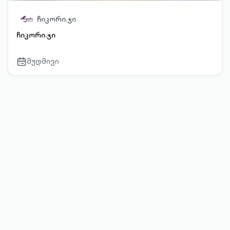
ჩიკორი.ჯი
ჩიკორი.ჯი
მუდმივი
calendar-
outlined