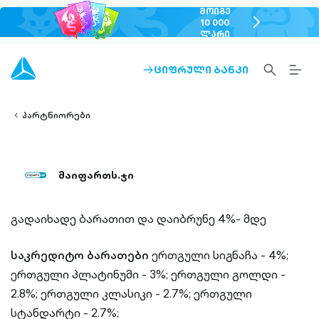
ᲛᲝᲘᲒᲔ
chevron-
10 000
ᲚᲐᲠᲘ
right-
outlined
SEARCH-
BURG
ᲪᲘᲤᲠᲣᲚᲘ ᲑᲐᲜᲙᲘ
ARROW-
lined
OUTLINED
MEN
RIGHT-
ALT
ight-
OUTLINED
OUTL
vron-
პარტნიორები
მაიფართს.ჯი
გადაიხადე ბარათით და დაიბრუნე 4%- მდე
საკრედიტო ბარათები
ერთგული სიგნაჩა - 4%;
ერთგული პლატინუმი - 3%;
ერთგული გოლდი -
2.8%;
ერთგული კლასიკი - 2.7%;
ერთგული
სტანდარტი - 2.7%;