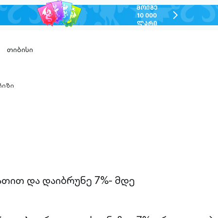
ᲛᲝᲘᲒᲔ
chevron-
10 000
ᲚᲐᲠᲘ
right-
outlined
თიბისი
ჩიზი
n-
ed
ათით და დაიბრუნე 7%- მდე