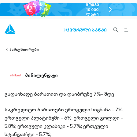
ᲛᲝᲘᲒᲔ
chevron-
10 000
ᲚᲐᲠᲘ
right-
outlined
SEARCH-
BURG
ᲪᲘᲤᲠᲣᲚᲘ ᲑᲐᲜᲙᲘ
ARROW-
lined
OUTLINED
MEN
RIGHT-
ALT
ight-
OUTLINED
OUTL
vron-
პარტნიორები
მინილენდ.ჯი
გადაიხადე ბარათით და დაიბრუნე 7%- მდე
საკრედიტო ბარათები
ერთგული სიგნაჩა - 7%;
ერთგული პლატინუმი - 6%;
ერთგული გოლდი -
5.8%;
ერთგული კლასიკი - 5.7%;
ერთგული
სტანდარტი - 5.7%;