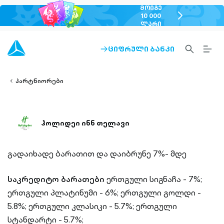
ᲛᲝᲘᲒᲔ
chevron-
10 000
ᲚᲐᲠᲘ
right-
outlined
SEARCH-
BURG
ᲪᲘᲤᲠᲣᲚᲘ ᲑᲐᲜᲙᲘ
ARROW-
lined
OUTLINED
MEN
RIGHT-
ALT
ight-
OUTLINED
OUTL
vron-
პარტნიორები
ჰოლიდეი ინნ თელავი
გადაიხადე ბარათით და დაიბრუნე 7%- მდე
საკრედიტო ბარათები
ერთგული სიგნაჩა - 7%;
ერთგული პლატინუმი - 6%;
ერთგული გოლდი -
5.8%;
ერთგული კლასიკი - 5.7%;
ერთგული
სტანდარტი - 5.7%;