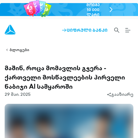
ᲛᲝᲘᲒᲔ
chevron-
10 000
ᲚᲐᲠᲘ
right-
outlined
SEARCH-
BURG
ᲪᲘᲤᲠᲣᲚᲘ ᲑᲐᲜᲙᲘ
ARROW-
lined
OUTLINED
MEN
RIGHT-
ALT
ight-
OUTLINED
OUTL
vron-
ბლოგები
მაშინ, როცა მომავლის გჯერა -
ქართველი მოსწავლეების პირველი
ნაბიჯი AI სამყაროში
29 მაი. 2025
გააზიარე
share-
filled