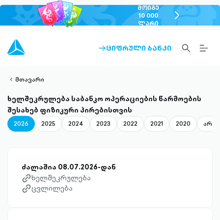
ᲛᲝᲘᲒᲔ
chevron-
10 000
ᲚᲐᲠᲘ
right-
outlined
SEARCH-
BURG
ᲪᲘᲤᲠᲣᲚᲘ ᲑᲐᲜᲙᲘ
ARROW-
lined
OUTLINED
MEN
RIGHT-
ALT
ight-
OUTLINED
OUTL
vron-
მთავარი
ხელშეკრულება საბანკო ოპერაციების წარმოების
შესახებ ფიზიკური პირებისთვის
2026
2025
2024
2023
2022
2021
2020
არქი
ძალაშია 08.07.2026-დან
ხელშეკრულება
link-diagonal-outlined
ცვლილება
link-diagonal-outlined