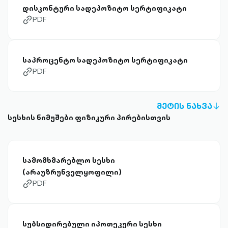
დისკონტური სადეპოზიტო სერტიფიკატი
PDF
link-diagonal-outlined
საპროცენტო სადეპოზიტო სერტიფიკატი
PDF
link-diagonal-outlined
ᲛᲔᲢᲘᲡ ᲜᲐᲮᲕᲐ
A
სესხის ნიმუშები ფიზიკური პირებისთვის
D
OU
სამომხმარებლო სესხი
(არაუზრუნველყოფილი)
PDF
link-diagonal-outlined
სუბსიდირებული იპოთეკური სესხი