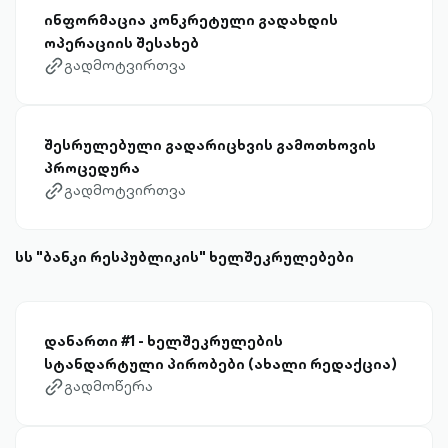
ინფორმაცია კონკრეტული გადახდის
ოპერაციის შესახებ
გადმოტვირთვა
link-diagonal-outlined
შესრულებული გადარიცხვის გამოთხოვის
პროცედურა
გადმოტვირთვა
link-diagonal-outlined
სს "ბანკი რესპუბლიკის" ხელშეკრულებები
დანართი #1 - ხელშეკრულების
სტანდარტული პირობები (ახალი რედაქცია)
გადმოწერა
link-diagonal-outlined