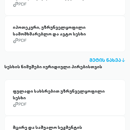
PDF
link-diagonal-outlined
იპოთეკური, უზრუნველყოფილი
სამომხმარებლო და ავტო სესხი
PDF
link-diagonal-outlined
ᲛᲔᲢᲘᲡ ᲜᲐᲮᲕᲐ
A
სესხის ნიმუშები იურიდიული პირებისთვის
D
OU
ფულადი სახსრებით უზრუნველყოფილი
სესხი
PDF
link-diagonal-outlined
მცირე და საშუალო სეგმენტის