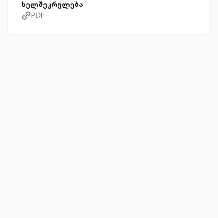
ხელშეკრულება
PDF
link-diagonal-outlined