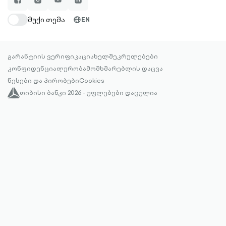
facebook-
instagram-
youtube-
linkedin-
filled
filled
filled
filled
მუქი თემა
EN
globe-
outlined
გარანტიის ვერიფიკაცია
ხელშეკრულებები
კონფიდენციალურობა
მომხმარებლის დაცვა
წესები და პირობები
Cookies
თიბისი ბანკი 2026 - უფლებები დაცულია