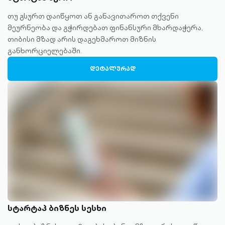
თუ გსურთ დაიწყოთ ან განავითაროთ თქვენი
მეურნეობა და გჭირდებათ ფინანსური მხარდაჭერა,
თიბისი მზად არის დაგეხმაროთ მიზნის
განხორციელებაში.
ᲓᲔᲢᲐᲚᲣᲠᲐᲓ
სტარტაპ ბიზნეს სესხი