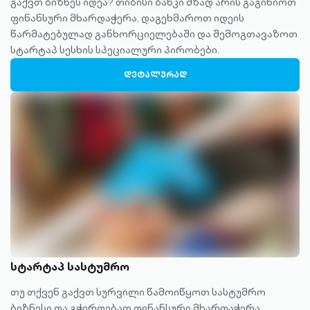
გაქვთ ბიზნეს იდეა? თიბისი ბანკი მზად არის გაგიწიოთ
ფინანსური მხარდაჭერა, დაგეხმაროთ იდეის
წარმატებულად განხორციელებაში და შემოგთავაზოთ
სტარტაპ სესხის სპეციალური პირობები.
ᲓᲔᲢᲐᲚᲣᲠᲐᲓ
სტარტაპ სასტუმრო
თუ თქვენ გაქვთ სურვილი წამოიწყოთ სასტუმრო
ბიზნესი და გჭირდებათ ფინანსური მხარდაჭერა,