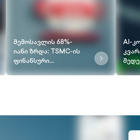
შემოსავლის 68%-
AI-კ
იანი ზრდა: TSMC-ის
კვა
on-
chevron-
ფინანსური
შედე
right-
შედეგების და
ველ
ned
outlined
პერსპექტივის
ორ კ
ანალიზი