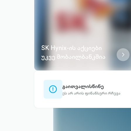
SK Hynix-ის აქციები
chevr
უკვე მობაილბანკშია
right-
outli
გაითვალისწინე
exclamation-
circle-
ეს არ არის ფინანსური რჩევა
outlined