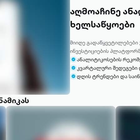
აღმოაჩინე ან
ხელსაწყოები
მიიღე გადაწყვეტილებებ
ინვესტიციების პლატფორმ
ანალიტიკოსების რეკომე
check-
კვარტალური შედეგები დ
circle-
check-
დღის ტრენდები და საი
filled
circle-
check-
filled
circle-
filled
ნამიკას