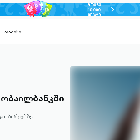
ᲛᲝᲘᲒᲔ
chevron-
10 000
ᲚᲐᲠᲘ
right-
outlined
თიბისი
მობაილბანკში
დო ბირჟებზე