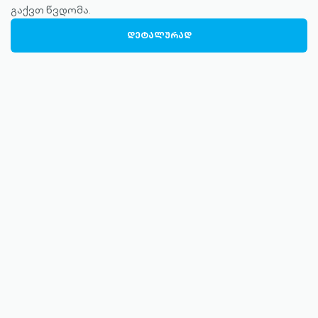
გაქვთ წვდომა.
ᲓᲔᲢᲐᲚᲣᲠᲐᲓ