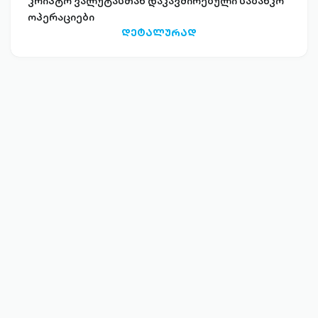
კრიპტო ვალუტასთან დაკავშირებული საბანკო
ოპერაციები
ᲓᲔᲢᲐᲚᲣᲠᲐᲓ