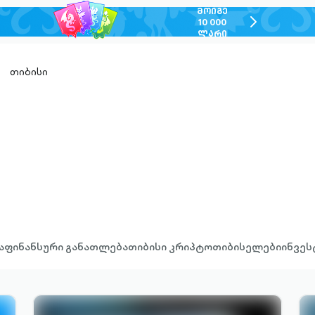
ᲛᲝᲘᲒᲔ
chevron-
10 000
ᲚᲐᲠᲘ
right-
outlined
თიბისი
ა
ფინანსური განათლება
თიბისი კრიპტო
თიბისელები
ინვეს