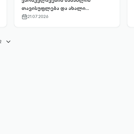
ვარსკვლავების სასახლის
თავისუფლება და ახალი
შესაძლებლობები: ხარჯიანების
21.07.2026
calendar-
outlined
გზა საგანძურისკენ
2