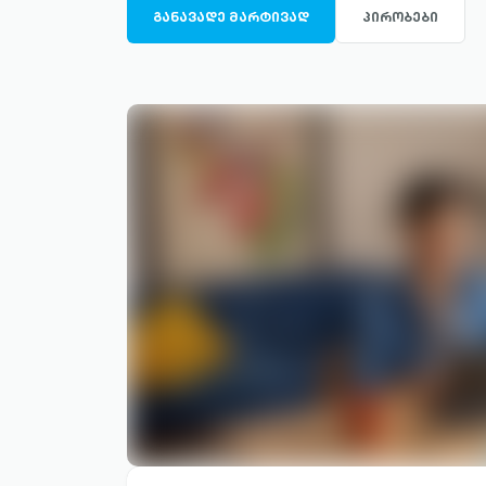
filled
circle-
ᲒᲐᲜᲐᲕᲐᲓᲔ ᲛᲐᲠᲢᲘᲕᲐᲓ
ᲞᲘᲠᲝᲑᲔᲑᲘ
filled