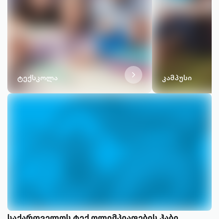
chevron-
ტექსკოლა
კამპუსი
right-
outlined
საქართველოს ტექ ოლიმპიადების ჰაბი