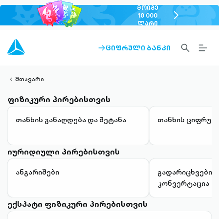
ᲛᲝᲘᲒᲔ
chevron-
10 000
ᲚᲐᲠᲘ
right-
outlined
SEARCH-
BURG
ᲪᲘᲤᲠᲣᲚᲘ ᲑᲐᲜᲙᲘ
ARROW-
lined
OUTLINED
MEN
RIGHT-
ALT
ight-
OUTLINED
OUTL
vron-
მთავარი
ფიზიკური პირებისთვის
თანხის განაღდება და შეტანა
თანხის ციფრულ
იურიდიული პირებისთვის
ანგარიშები
გადარიცხვები 
კონვერტაცია
ექსპატი ფიზიკური პირებისთვის