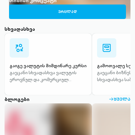
თიბისი კონცეპტი
ᲕᲠᲪᲚᲐᲓ
სხვადასხვა
currency-
calculator-
swap-
outlined
outlined
გაიგე ვალუტის მიმდინარე კურსი
გამოთვალე სეს
გაეცანი სხვადასხვა ვალუტის
გაეცანი ბიზნესი
ეროვნულ და კომერციულ
სხვადასხვა საშუ
კურსებს.
ბლოგები
ᲧᲕᲔᲚᲐ
ARROW-
RIGHT-
OUTLINED