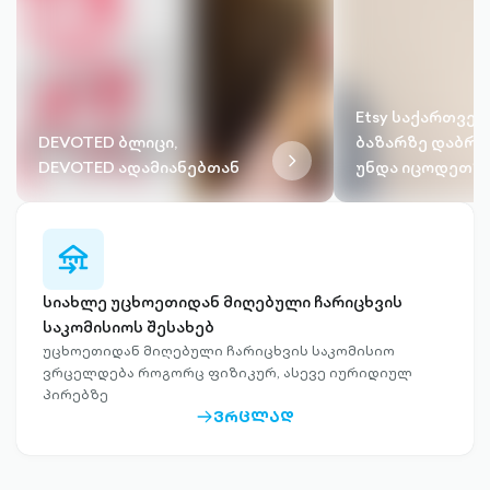
Etsy საქართვე
DEVOTED ბლიცი,
ბაზარზე დაბრუ
chevron-
DEVOTED ადამიანებთან
უნდა იცოდეთ?
right-
outlined
transfer-
any-
bank-
სიახლე უცხოეთიდან მიღებული ჩარიცხვის
outlined
საკომისიოს შესახებ
უცხოეთიდან მიღებული ჩარიცხვის საკომისიო
ვრცელდება როგორც ფიზიკურ, ასევე იურიდიულ
პირებზე
ᲕᲠᲪᲚᲐᲓ
ARROW-
RIGHT-
OUTLINED