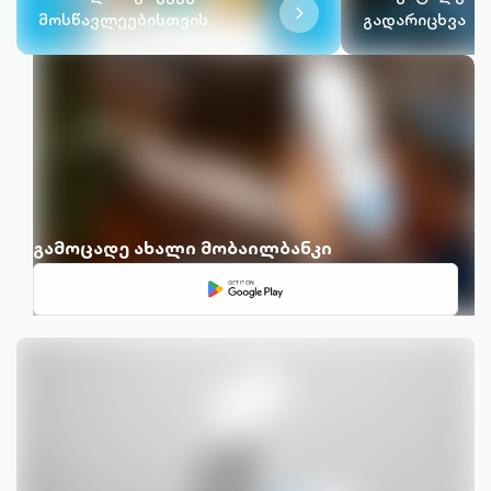
chevron-
მოსწავლეებისთვის
გადარიცხვა
right-
outlined
გამოცადე ახალი მობაილბანკი