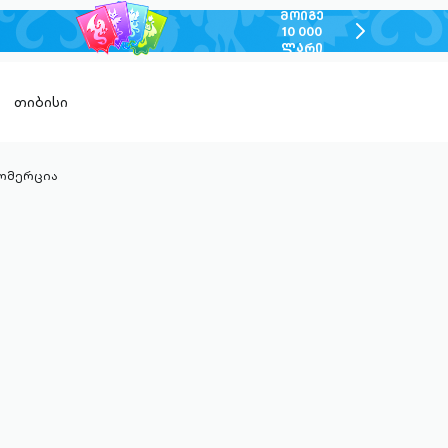
ᲛᲝᲘᲒᲔ
chevron-
10 000
ᲚᲐᲠᲘ
right-
outlined
თიბისი
ომერცია