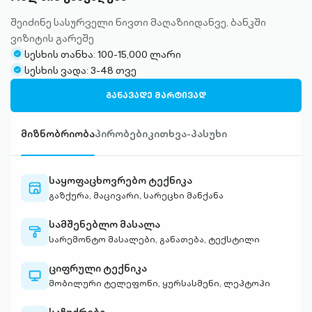
შეიძინე სასურველი ნივთი მაღაზიიდანვე, ბანკში
ვიზიტის გარეშე
სესხის თანხა: 100-15,000 ლარი
check-
სესხის ვადა: 3-48 თვე
circle-
check-
filled
circle-
ᲒᲐᲜᲐᲕᲐᲓᲔ ᲛᲐᲠᲢᲘᲕᲐᲓ
filled
მიზნობრიობა
პირობები
კითხვა-პასუხი
საყოფაცხოვრებო ტექნიკა
store-
გაზქურა, მაცივარი, სარეცხი მანქანა
outlined
სამშენებლო მასალა
paint-
სარემონტო მასალები, განათება, ტექსტილი
outlined
ციფრული ტექნიკა
computer-
მობილური ტელეფონი, ყურსასმენი, ლეპტოპი
outlined