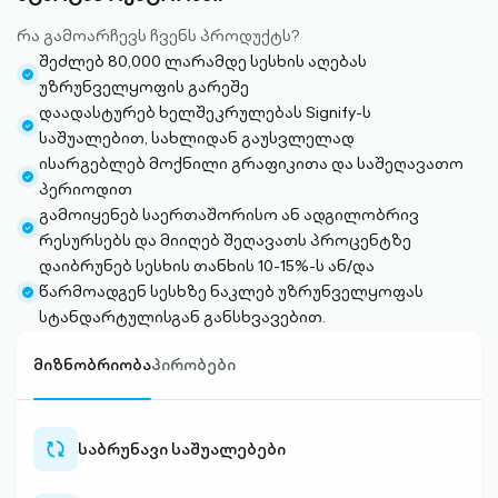
რა გამოარჩევს ჩვენს პროდუქტს?
შეძლებ 80,000 ლარამდე სესხის აღებას
check-
უზრუნველყოფის გარეშე
circle-
დაადასტურებ ხელშეკრულებას Signify-ს
filled
check-
საშუალებით, სახლიდან გაუსვლელად
circle-
ისარგებლებ მოქნილი გრაფიკითა და საშეღავათო
filled
check-
პერიოდით
circle-
გამოიყენებ საერთაშორისო ან ადგილობრივ
filled
check-
რესურსებს და მიიღებ შეღავათს პროცენტზე
circle-
დაიბრუნებ სესხის თანხის 10-15%-ს ან/და
filled
წარმოადგენ სესხზე ნაკლებ უზრუნველყოფას
check-
სტანდარტულისგან განსხვავებით.
circle-
filled
მიზნობრიობა
პირობები
საბრუნავი საშუალებები
sync-
outlined