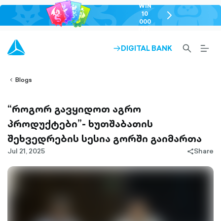
WIN
10
chevron-
000
right-
GEL
outlined
SEARCH-
BURG
DIGITAL BANK
ARROW-
lined
OUTLINED
MEN
RIGHT-
ALT
ight-
OUTLINED
OUTL
vron-
Blogs
“როგორ გავყიდოთ აგრო
პროდუქტები”- ხუთშაბათის
შეხვედრების სესია გორში გაიმართა
Jul 21, 2025
Share
share-
filled