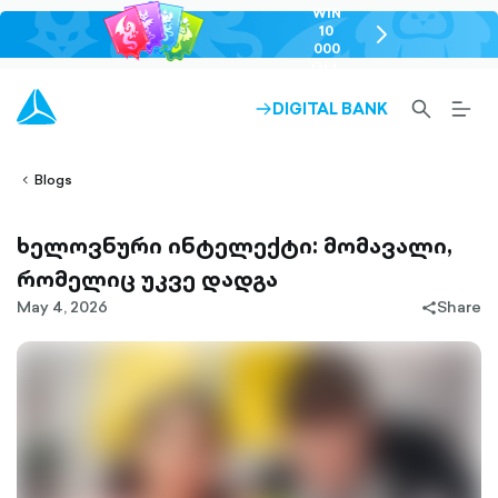
WIN
10
chevron-
000
right-
GEL
outlined
SEARCH-
BURG
DIGITAL BANK
ARROW-
lined
OUTLINED
MEN
RIGHT-
ALT
ight-
OUTLINED
OUTL
vron-
Blogs
ხელოვნური ინტელექტი: მომავალი,
რომელიც უკვე დადგა
May 4, 2026
Share
share-
filled