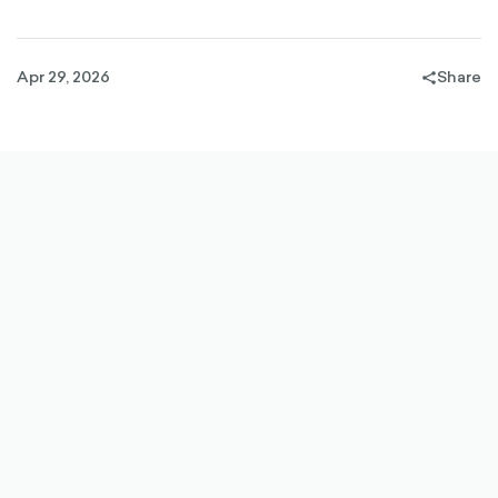
Apr 29, 2026
Share
share-
filled