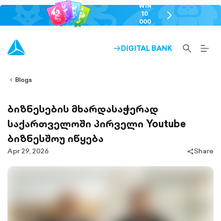
WIN
10
chevron-
000
right-
GEL
outlined
SEARCH-
BURG
DIGITAL BANK
ARROW-
lined
OUTLINED
MEN
RIGHT-
ALT
ight-
OUTLINED
OUTL
vron-
Blogs
ბიზნესების მხარდასაჭერად
საქართველოში პირველი Youtube
ბიზნესშოუ იწყება
Apr 29, 2026
Share
share-
filled