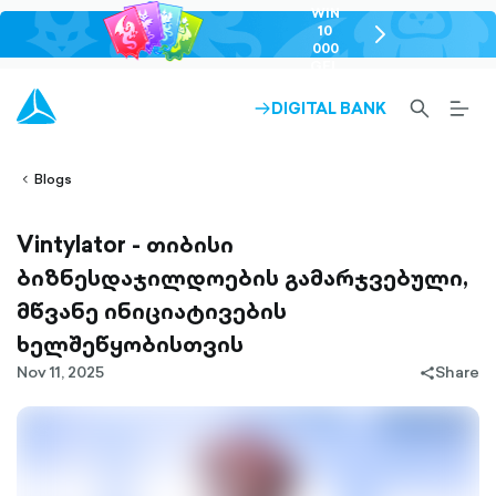
WIN
10
chevron-
000
right-
GEL
outlined
SEARCH-
BURG
DIGITAL BANK
ARROW-
lined
OUTLINED
MEN
RIGHT-
ALT
ight-
OUTLINED
OUTL
vron-
Blogs
Vintylator - თიბისი
ბიზნესდაჯილდოების გამარჯვებული,
მწვანე ინიციატივების
ხელშეწყობისთვის
Nov 11, 2025
Share
share-
filled