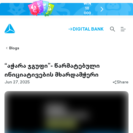
WIN
10
chevron-
000
right-
GEL
outlined
SEARCH-
BURG
DIGITAL BANK
ARROW-
lined
OUTLINED
MEN
RIGHT-
ALT
ight-
OUTLINED
OUTL
vron-
Blogs
“აჭარა ჯგუფი”- წარმატებული
ინიციატივების მხარდამჭერი
Jun 27, 2025
Share
share-
filled