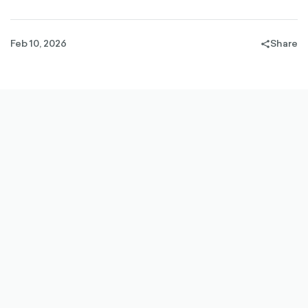
Feb 10, 2026
Share
share-
filled