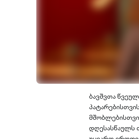
ბავშვთა წვეულე
პატარებისთვის
მშობლებისთვის
დღესასწაულს თ
უყვართ ერთფე