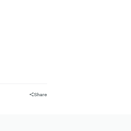
Share
share-
filled