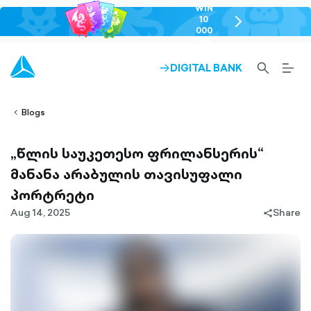
WIN
10
chevron-
000
right-
GEL
outlined
SEARCH-
BURG
DIGITAL BANK
ARROW-
lined
OUTLINED
MEN
RIGHT-
ALT
ight-
OUTLINED
OUTL
vron-
Blogs
„წლის საუკეთესო ფრილანსერის“
მანანა არაბულის თავისუფალი
პორტრეტი
Aug 14, 2025
Share
share-
filled