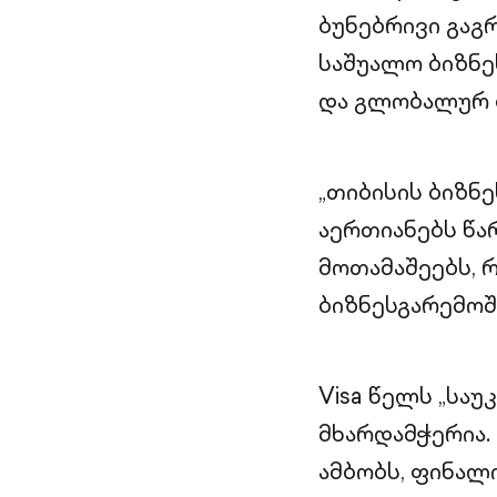
ბუნებრივი გაგ
საშუალო ბიზნ
და გლობალურ ბ
„თიბისის ბიზ
აერთიანებს წა
მოთამაშეებს,
ბიზნესგარემოში
Visa წელს „სა
მხარდამჭერია.
ამბობს, ფინალ