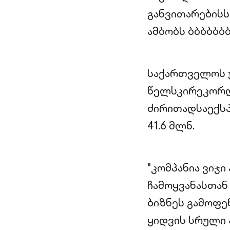
განვითარების
ამბობს ბბბბბბ
საქართველოს უ
წელსკირეკორდ
ძირითადსაექ
41.6 მლნ.
"კომპანია ვიჯ
ჩამოყვანასთან
ბიზნეს გამოფე
ყიდვის სრული 