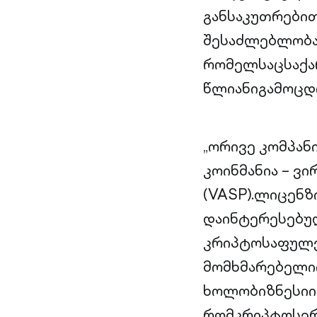
განსაკუთრებით
შესაძლებლობა
რომელსაცსაქა
წლიანიგამოცდ
„ორივე კომპან
კოინმანია – ვ
(VASP).ლიცენ
დაინტერესებუ
კრიპტოსაფულე
მომხმარებელი
ხოლობიზნესიი
რომკრიპტოსერ