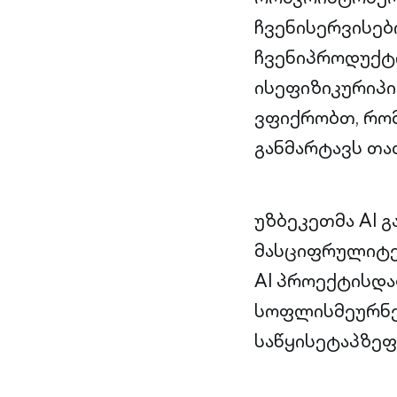
ჩვენისერვისე
ჩვენიპროდუქტ
ისეფიზიკურიპ
ვფიქრობთ, რომ
განმარტავს თა
უზბეკეთმა AI 
მასციფრულიტე
AI პროექტისდა
სოფლისმეურნე
საწყისეტაპზე