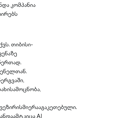
ნდა კომპანია
რირებს
ვს. თიბისი-
ფენაზე
ნერთად.
გენელთან.
ერგვაში,
ახისამოცნობა,
ეზირისმიერააგაკეთებული.
ანდაამტკიცა AI