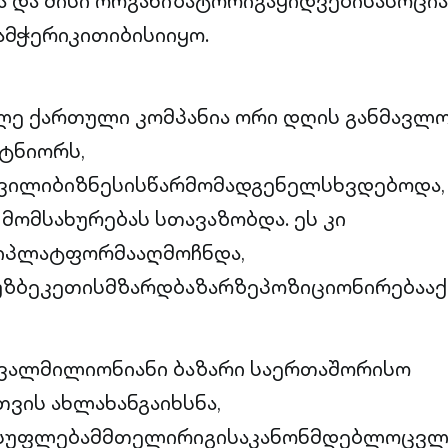
 და მისი ორგანიზატორიგაყიდვებისასოცია
მჭერიკითიბისიიყო.
ლე ქართული კომპანია ორი დღის განმავლო
ტნიორს,
ვილიბიზნესისწარმომადგენელსხვდებოდა, 
მომსახურებას სთავაზობდა. ეს კი
იპლატფორმააღმოჩნდა,
უზბეკეთისმზარდბაზარზეპოზიციონირებააქ
ავალმილიონიანი ბაზარი საერთაშორისო
ვის ახლახანგაიხსნა,
უფლებამმთელირიგისაკანონმდებლოცვლი