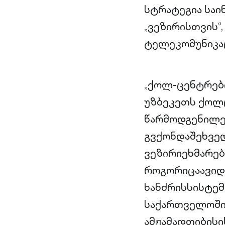
სტრატეგია საი
„ვეზირისთვის“
ტელეკომუნიკაც
„ქოლ-ცენტრები
უზბეკეთს ქოლც
წარმოდგენილე
გვქონდაშეხვე
ვეზირიეხმარებ
როგორიცაავიდ
ხანძრისსისტემ
საქართველოში
ამჟამადთიბისი