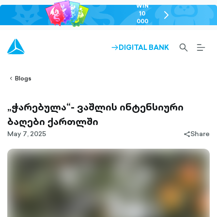
WIN
10
chevron-
000
right-
GEL
outlined
SEARCH-
BURG
DIGITAL BANK
ARROW-
lined
OUTLINED
MEN
RIGHT-
ALT
ight-
OUTLINED
OUTL
vron-
Blogs
„ჭარებულა“- ვაშლის ინტენსიური
ბაღები ქართლში
May 7, 2025
Share
share-
filled