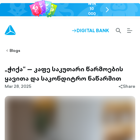
WIN
10
chevron-
000
right-
GEL
outlined
SEARCH-
BURG
DIGITAL BANK
ARROW-
lined
OUTLINED
MEN
RIGHT-
ALT
ight-
OUTLINED
OUTL
vron-
Blogs
„ჭიქა“ — კაფე საკუთარი წარმოების
ყავითა და საკონდიტრო ნაწარმით
Mar 28, 2025
Share
share-
filled