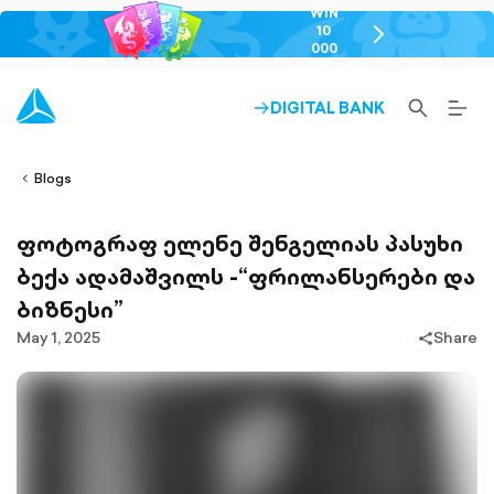
WIN
10
chevron-
000
right-
GEL
outlined
SEARCH-
BURG
DIGITAL BANK
ARROW-
lined
OUTLINED
MEN
RIGHT-
ALT
ight-
OUTLINED
OUTL
vron-
Blogs
ფოტოგრაფ ელენე შენგელიას პასუხი
ბექა ადამაშვილს -“ფრილანსერები და
ბიზნესი”
May 1, 2025
Share
share-
filled