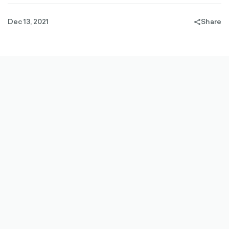
Dec 13, 2021
Share
share-
filled