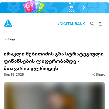
WIN
10
chevron-
000
right-
GEL
outlined
SEARCH-
BURG
DIGITAL BANK
ARROW-
lined
OUTLINED
MEN
RIGHT-
ALT
ight-
OUTLINED
OUTL
vron-
Blogs
ირაკლი შუბითიძის გზა სტრატეგიული
ფინანსების ლიდერობამდე -
მთავარია გჯეროდეს
Sep 18, 2025
Share
share-
filled