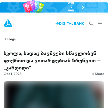
WIN
10
chevron-
000
right-
GEL
outlined
SEARCH-
BURG
DIGITAL BANK
ARROW-
lined
OUTLINED
MEN
RIGHT-
ALT
ight-
OUTLINED
OUTL
vron-
Blogs
სკოლა, სადაც ბავშვები სწავლობენ
ფიქრით და ვითარდებიან ზრუნვით —
„კანდიდი“
Oct 1, 2025
Share
share-
filled