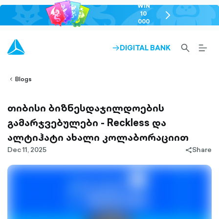
WIN
10
chevron-
000
right-
GEL
outlined
SEARCH-
BURG
DIGITAL BANK
ARROW-
lined
OUTLINED
MEN
RIGHT-
ALT
ight-
OUTLINED
OUTL
vron-
Blogs
თიბისი ბიზნესდაჯილდოების
გამარჯვებულები - Reckless და
ალტიჰატი ახალი კოლაბორაციით
Dec 11, 2025
Share
share-
filled