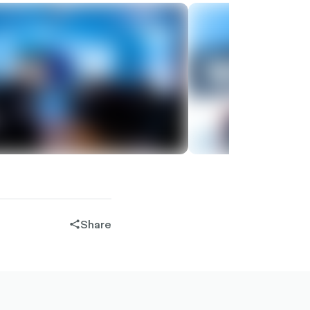
Share
share-
filled