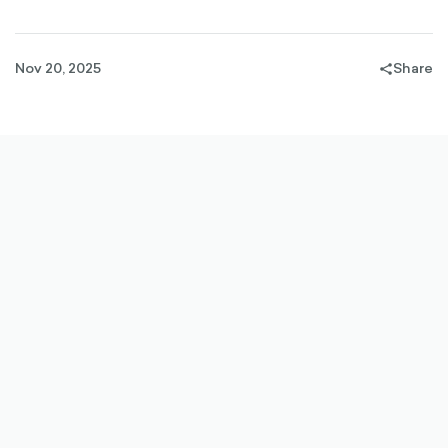
Nov 20, 2025
Share
share-
filled