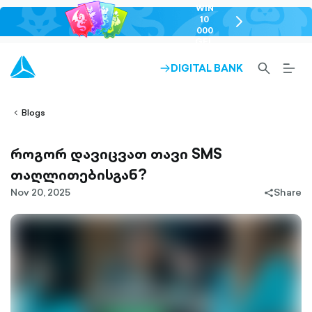
WIN
10
chevron-
000
right-
GEL
outlined
SEARCH-
BURG
DIGITAL BANK
ARROW-
lined
OUTLINED
MEN
RIGHT-
ALT
ight-
OUTLINED
OUTL
vron-
Blogs
როგორ დავიცვათ თავი SMS
თაღლითებისგან?
Nov 20, 2025
Share
share-
filled