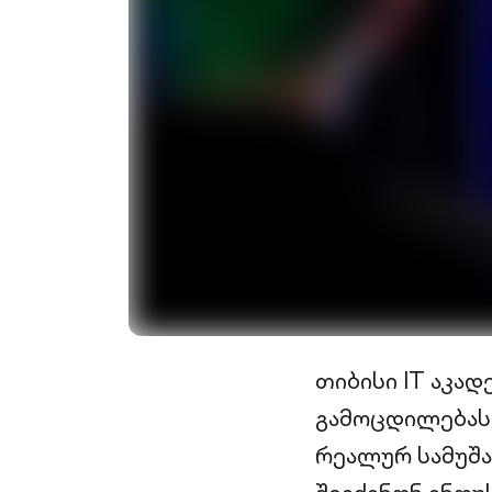
თიბისი IT აკა
გამოცდილებასთ
რეალურ სამუშ