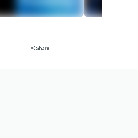
Share
share-
filled