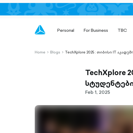
Personal
For Business
TBC
Home
Blogs
TechXplore 2025 : თიბისი IT აკ
chevron-
chevron-
right-
right-
outlined
outlined
TechXplore 
სტუდენტებ
Feb 1, 2025