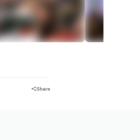
Share
share-
filled