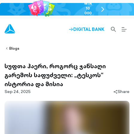
WIN
10
chevron-
000
right-
GEL
outlined
SEARCH-
BURG
DIGITAL BANK
ARROW-
lined
OUTLINED
MEN
RIGHT-
ALT
ight-
OUTLINED
OUTL
vron-
Blogs
სუფთა ჰაერი, როგორც ჯანსაღი
გარემოს საფუძველი: „ტესკოს“
ისტორია და მისია
Sep 24, 2025
Share
share-
filled