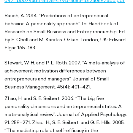
047_b0074a64-5428-479b-8c83-16f2a0e97eb6.pdf
Rauch, A. 2014. “Predictions of entrepreneurial
behavior: A personality approach”. In: Handbook of
Research on Small Business and Entrepreneurship. Ed.
by E. Chell and M. Karatas-Ozkan. London, UK: Edward
Elgar. 165–183.
Stewart, W. H. and P. L. Roth. 2007. “A meta-analysis of
achievement motivation differences between
entrepreneurs and managers”. Journal of Small
Business Management. 45(4): 401–421.
Zhao, H. and S. E. Seibert. 2006. “The big five
personality dimensions and entrepreneurial status: A
meta-analytical review”. Journal of Applied Psychology.
91: 259–271. Zhao, H., S. E. Seibert, and G. E. Hills. 2005.
“The mediating role of self-efficacy in the