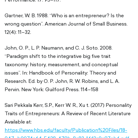
Gartner, W. B. 1988. “Who is an entrepreneur? Is the
wrong question”. American Journal of Small Business.
12(4): 11–32.
John, O. P., L. P. Naumann, and C. J. Soto. 2008.
“Paradigm shift to the integrative big five trait
taxonomy: history, measurement, and conceptual
issues”. In: Handbook of Personality: Theory and
Research. Ed. by O. P. John, R. W. Robins, and L. A.
Pervin. New York: Guilford Press. 114–158
Sari Pekkala Kerr, S.P., Kerr W. R., Xu t. (2017) Personality
Traits of Entrepreneurs: A Review of Recent Literature
Available at:
https://www.hbs.edu/faculty/Publication%20Files/18-