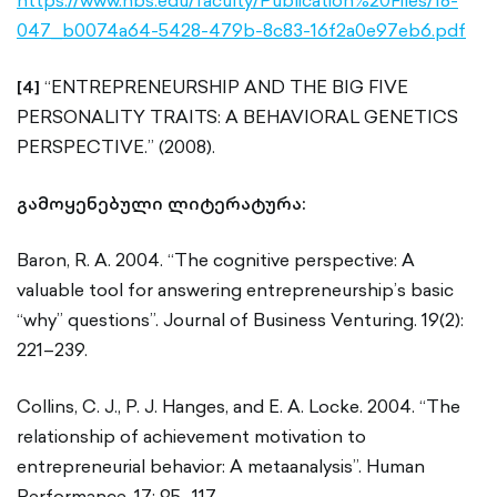
https://www.hbs.edu/faculty/Publication%20Files/18-
047_b0074a64-5428-479b-8c83-16f2a0e97eb6.pdf
[4]
“ENTREPRENEURSHIP AND THE BIG FIVE
PERSONALITY TRAITS: A BEHAVIORAL GENETICS
PERSPECTIVE.” (2008).
გამოყენებული ლიტერატურა:
Baron, R. A. 2004. “The cognitive perspective: A
valuable tool for answering entrepreneurship’s basic
“why” questions”. Journal of Business Venturing. 19(2):
221–239.
Collins, C. J., P. J. Hanges, and E. A. Locke. 2004. “The
relationship of achievement motivation to
entrepreneurial behavior: A metaanalysis”. Human
Performance. 17: 95–117.