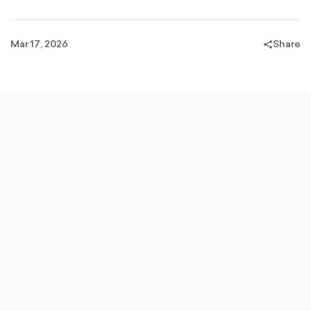
Mar 17, 2026
Share
share-
filled