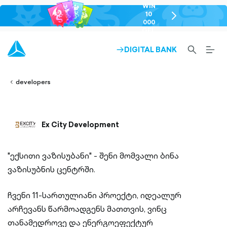
WIN
10
chevron-
000
right-
GEL
outlined
SEARCH-
BURG
DIGITAL BANK
ARROW-
lined
OUTLINED
MEN
RIGHT-
ALT
ight-
OUTLINED
OUTL
vron-
developers
Ex City Development
"ექსითი ვაზისუბანი" - შენი მომვალი ბინა
ვაზისუბნის ცენტრში.
ჩვენი 11-სართულიანი პროექტი, იდეალურ
არჩევანს წარმოადგენს მათთვის, ვინც
თანამედროვე და ენერგოეფექტურ