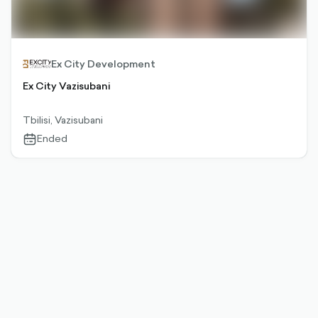
Ex City Development
Ex City Vazisubani
Tbilisi, Vazisubani
Ended
calendar-
outlined