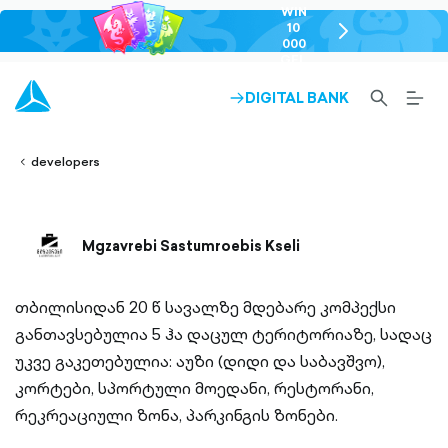
WIN
10
chevron-
000
right-
GEL
outlined
SEARCH-
BURG
DIGITAL BANK
ARROW-
lined
OUTLINED
MEN
RIGHT-
ALT
ight-
OUTLINED
OUTL
vron-
developers
Mgzavrebi Sastumroebis Kseli
თბილისიდან 20 წ სავალზე მდებარე კომპექსი
განთავსებულია 5 ჰა დაცულ ტერიტორიაზე, სადაც
უკვე გაკეთებულია: აუზი (დიდი და საბავშვო),
კორტები, სპორტული მოედანი, რესტორანი,
რეკრეაციული ზონა, პარკინგის ზონები.