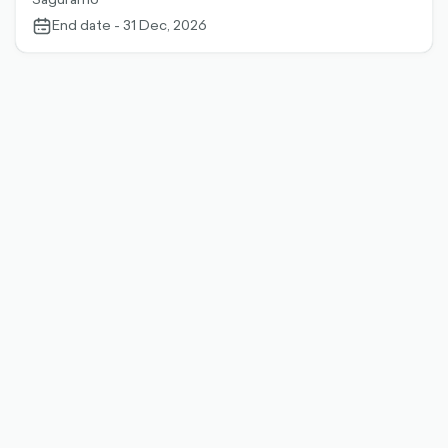
End date - 31 Dec, 2026
calendar-
outlined