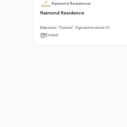
Raimond Residence
Raimond Residence
Bakuriani, "Didveli", Agmashenebeli St.
Ended
calendar-
outlined